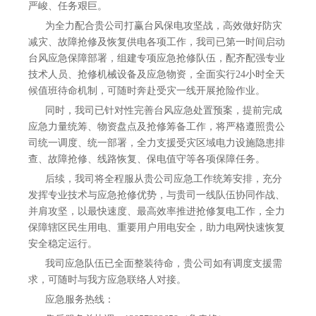
严峻、任务艰巨。
为全力配合贵公司打赢台风保电攻坚战，高效做好防灾
减灾、故障抢修及恢复供电各项工作，我司已第一时间启动
台风应急保障部署，组建专项应急抢修队伍，配齐配强专业
技术人员、抢修机械设备及应急物资，全面实行24小时全天
候值班待命机制，可随时奔赴受灾一线开展抢险作业。
同时，我司已针对性完善台风应急处置预案，提前完成
应急力量统筹、物资盘点及抢修筹备工作，将严格遵照贵公
司统一调度、统一部署，全力支援受灾区域电力设施隐患排
查、故障抢修、线路恢复、保电值守等各项保障任务。
后续，我司将全程服从贵公司应急工作统筹安排，充分
发挥专业技术与应急抢修优势，与贵司一线队伍协同作战、
并肩攻坚，以最快速度、最高效率推进抢修复电工作，全力
保障辖区民生用电、重要用户用电安全，助力电网快速恢复
安全稳定运行。
我司应急队伍已全面整装待命，贵公司如有调度支援需
求，可随时与我方应急联络人对接。
应急服务热线：