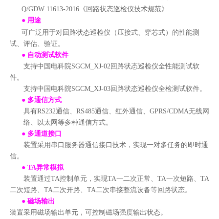
Q/GDW 11613-2016
《回路状态巡检仪技术规范》
●
用途
可广泛用于对回路状态巡检仪（压接式、穿芯式）的性能测
试、评估、验证。
●
自动测试软件
支持中国电科院
SGCM_XJ-02
回路状态巡检仪全性能测试软
件。
支持中国电科院
SGCM_XJ-03
回路状态巡检仪全检测试软件。
●
多通信方式
具有
RS232通信、RS485通信、红外通信、GPRS/CDMA无线网
络、以太网等多种通信方式。
●
多通道接口
装置采用串口服务器通信接口技术，实现一对多任务的即时通
信。
●
TA异常模拟
装置通过
TA控制单元，实现TA一二次正常、TA一次短路、TA
二次短路、TA二次开路、TA二次串接整流设备等回路状态
。
●
磁场输出
装置采用磁场输出单元，可控制磁场强度输出状态。