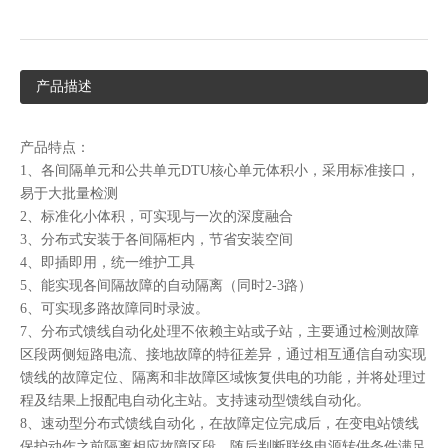
产品描述
产品特点：
1、
各间隔单元和公共单元
DTU核心单元体积小，采用标准接口，
易于大批量检测
2、
标准化小体积，可实现与一次的深度融合
3、
分布式安装于各间隔柜内，节省安装空间
4、
即插即用，统一维护工具
5、
能实现各间隔故障的自动隔离（同时
2-3路）
6、
可实现多路故障同时录波。
7、
分布式馈线自动化处理不依赖主站或子站，主要通过检测故障
区段两侧短路电流、接地故障的特征差异，通过相互通信自动实现
馈线的故障定位、隔离和非故障区域恢复供电的功能，并将处理过
程及结果上报配电自动化主站。支持速动型馈线自动化。
8、
速动型分布式馈线自动化，在故障定位完成后，在变电站馈线
保护动作之前隔离相应故障区段，随后判断联络电源转供条件满足