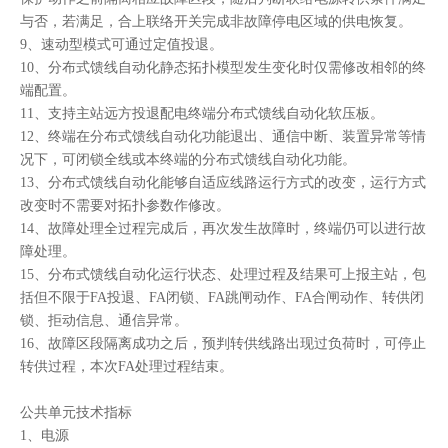
与否，若满足，合上联络开关完成非故障停电区域的供电恢复。
9、
速动型模式可通过定值投退。
10、
分布式馈线自动化静态拓扑模型发生变化时仅需修改相邻的终
端配置。
11、
支持主站远方投退配电终端分布式馈线自动化软压板。
12、
终端在分布式馈线自动化功能退出、通信中断、装置异常等情
况下，可闭锁全线或本终端的分布式馈线自动化功能。
13、
分布式馈线自动化能够自适应线路运行方式的改变，运行方式
改变时不需要对拓扑参数作修改。
14、
故障处理全过程完成后，再次发生故障时，终端仍可以进行故
障处理。
15、
分布式馈线自动化运行状态、处理过程及结果可上报主站，包
括但不限于
FA投退、FA闭锁、FA跳闸动作、FA合闸动作、转供闭
锁、拒动信息、通信异常。
16、
故障区段隔离成功之后，预判转供线路出现过负荷时，可停止
转供过程，本次
FA处理过程结束。
公共单元技术指标
1、
电源