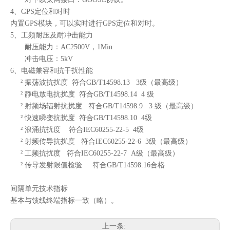
4、
GPS定位和对时
内置
GPS模块，可以实时进行GPS定位和对时。
5、
工频耐压及耐冲击能力
耐压能力：
AC2500V，1Min
冲击电压：
5kV
6、
电磁兼容和抗干扰性能
²
振荡波抗扰度
符合
GB/T14598.13 3级（最高级）
²
静电放电抗扰度
符合
GB/T14598.14 4 级
²
射频场辐射抗扰度
符合
GB/T14598.9 3 级（最高级）
²
快速瞬变抗扰度
符合
GB/T14598.10 4级
²
浪涌抗扰度
符合
IEC60255-22-5 4级
²
射频传导抗扰度
符合
IEC60255-22-6 3级（最高级）
²
工频抗扰度
符合
IEC60255-22-7 A级（最高级）
²
传导发射限值检验
符合
GB/T14598.16合格
间隔单元技术指标
基本与馈线终端指标一致（略）。
上一条: