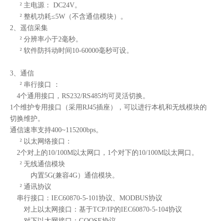
²
主电源：
DC24
V。
²
整机功耗
≤
5W
（不含通信模块）。
2、
遥信采集
²
分辨率小于
2
毫秒。
²
软件防抖动时间
10-60000毫秒可设。
3、
通信
²
串行接口
：
4
个通用接口
，
RS232/RS485均可灵活切换
。
1个维护专用接口（采用
RJ45
插座）
，可以进行本机和无线模块的
切换维护
。
通信速率支持
400
~
115200
bps。
²
以太网络接口
：
2个对上的
10/100M
以太网口，
1个对下的
10/100M
以太网口。
²
无线通信模块
内置
5G(兼容4G）通信模块。
²
通讯协议
串行接口：
IEC60870-5-101协议
、
MODBUS协议
对上
以太网接口：基于
TCP/IP的IEC60870-5-104协议
对下以太网接口：
GOOSE协议。