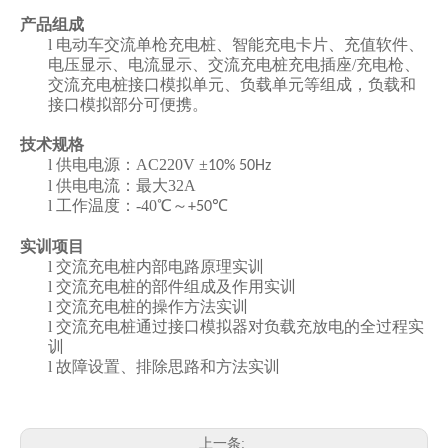
产品组成
l
电动车交流单枪充电桩、智能充电卡片、充值软件、
电压显示、电流显示、交流充电桩充电插座
/
充电枪、
交流充电桩接口模拟单元、负载单元等组成，负载和
接口模拟部分可便携。
技术规格
l
供电电源：
AC220V
±
10% 50Hz
l
供电电流：最大
32A
l
工作温度：
-40
℃～
℃
+50
实训项目
l
交流充电桩内部电路原理实训
l
交流充电桩的部件组成及作用实训
l
交流充电桩的操作方法实训
l
交流充电桩通过接口模拟器对负载充放电的全过程实
训
l
故障设置、排除思路和方法实训
上一条: