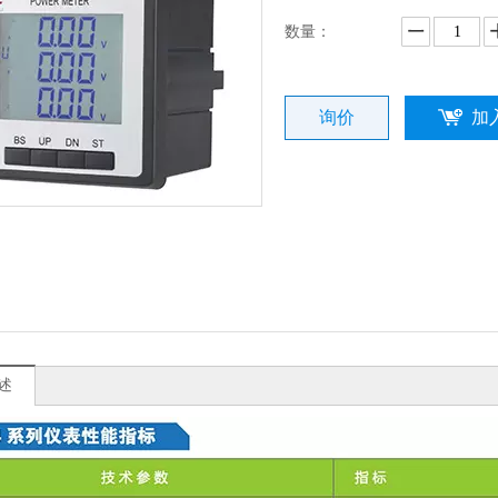
数量：
询价
加
述